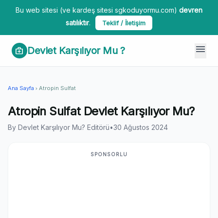
Bu web sitesi (ve kardeş sitesi sgkoduyormu.com)
devren
satılıktır
.
Teklif / İletişim
menu
Devlet Karşılıyor Mu ?
medical_services
Ana Sayfa
Atropin Sulfat
chevron_right
Atropin Sulfat Devlet Karşılıyor Mu?
By Devlet Karşılıyor Mu? Editörü
•
30 Ağustos 2024
SPONSORLU