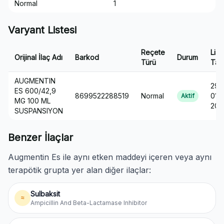
Normal
1
Varyant Listesi
Reçete
List
Orijinal İlaç Adı
Barkod
Durum
Türü
Tari
AUGMENTIN
29-
ES 600/42,9
8699522288519
Normal
01-
Aktif
MG 100 ML
201
SUSPANSIYON
Benzer İlaçlar
Augmentin Es ile aynı etken maddeyi içeren veya aynı
terapötik grupta yer alan diğer ilaçlar:
Sulbaksit
≈
Ampicillin And Beta-Lactamase Inhibitor