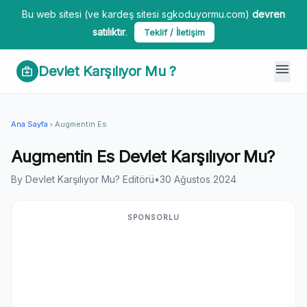
Bu web sitesi (ve kardeş sitesi sgkoduyormu.com)
devren
satılıktır
.
Teklif / İletişim
menu
Devlet Karşılıyor Mu ?
medical_services
Ana Sayfa
Augmentin Es
chevron_right
Augmentin Es Devlet Karşılıyor Mu?
By Devlet Karşılıyor Mu? Editörü
•
30 Ağustos 2024
SPONSORLU