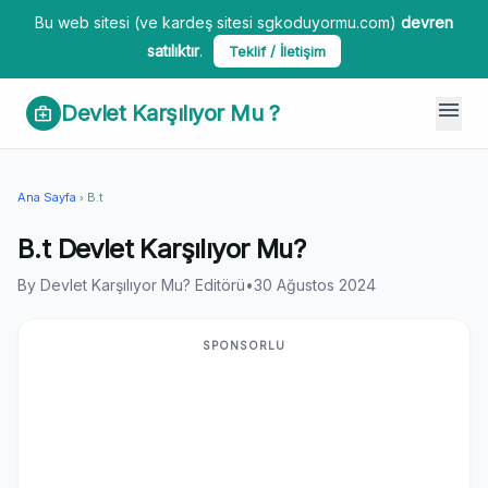
Bu web sitesi (ve kardeş sitesi sgkoduyormu.com)
devren
satılıktır
.
Teklif / İletişim
menu
Devlet Karşılıyor Mu ?
medical_services
Ana Sayfa
B.t
chevron_right
B.t Devlet Karşılıyor Mu?
By Devlet Karşılıyor Mu? Editörü
•
30 Ağustos 2024
SPONSORLU