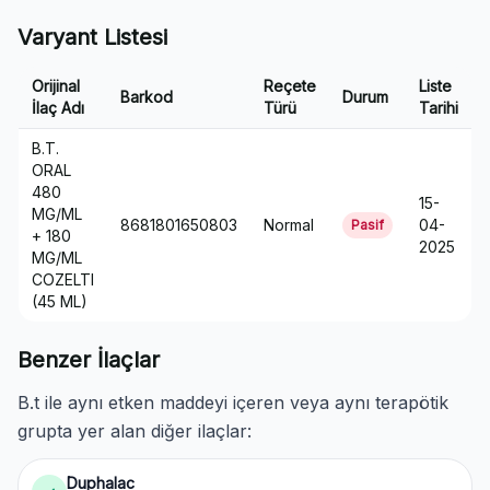
Varyant Listesi
Orijinal
Reçete
Liste
Barkod
Durum
İlaç Adı
Türü
Tarihi
B.T.
ORAL
480
15-
MG/ML
8681801650803
Normal
04-
Pasif
+ 180
2025
MG/ML
COZELTI
(45 ML)
Benzer İlaçlar
B.t ile aynı etken maddeyi içeren veya aynı terapötik
grupta yer alan diğer ilaçlar:
Duphalac