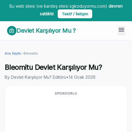
Bu web sitesi (ve kardeş sitesi sgkoduyormu.com)
devren
satılıktır
.
Teklif / İletişim
menu
Devlet Karşılıyor Mu ?
medical_services
Ana Sayfa
Bleomitu
chevron_right
Bleomitu Devlet Karşılıyor Mu?
By Devlet Karşılıyor Mu? Editörü
•
14 Ocak 2026
SPONSORLU