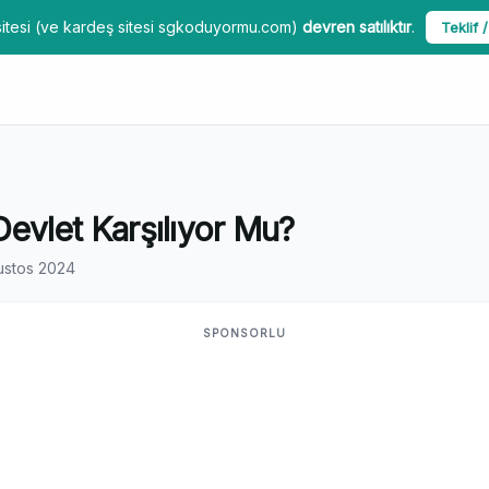
itesi (ve kardeş sitesi sgkoduyormu.com)
devren satılıktır
.
Teklif /
vlet Karşılıyor Mu?
ustos 2024
SPONSORLU