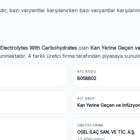
; bazı varyantlar karşılanırken bazı varyantlar karşılanm
Electrolytes With Carbohydrates
olan
Kan Yerine Geçen ve 
unmaktadır. 4 farklı üretici firma tarafından piyasaya sunul
ATC KODU
B05BB02
ALT GRUP
Kan Yerine Geçen ve İnfüzyon 
ÜRETICI FIRMA
OSEL İLAÇ SAN. VE TİC. A.Ş.
+3 diğer üretici