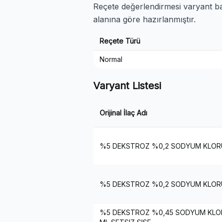
Reçete değerlendirmesi varyant baz
alanına göre hazırlanmıştır.
Reçete Türü
Normal
Varyant Listesi
Orijinal İlaç Adı
%5 DEKSTROZ %0,2 SODYUM KLORU
%5 DEKSTROZ %0,2 SODYUM KLORU
%5 DEKSTROZ %0,45 SODYUM KLO