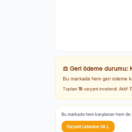
⚖️ Geri ödeme durumu:
Bu markada hem geri ödeme ka
Toplam
18
varyant incelendi. Aktif:
1
Bu markada hem karşılanan hem de ka
south
Varyant Listesine Git