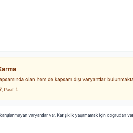
 Karma
psamında olan hem de kapsam dışı varyantlar bulunmakta
7
, Pasif:
1
.
rşılanmayan varyantlar var. Karışıklık yaşamamak için doğrudan vary