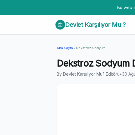
Bu web s
Devlet Karşılıyor Mu ?
medical_services
Ana Sayfa
Dekstroz Sodyum
chevron_right
Dekstroz Sodyum De
By Devlet Karşılıyor Mu? Editörü
•
30 Ağ