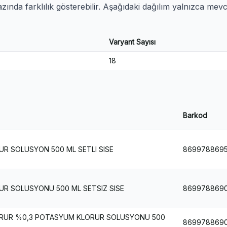
ında farklılık gösterebilir. Aşağıdaki dağılım yalnızca mev
Varyant Sayısı
18
Barkod
R SOLUSYON 500 ML SETLI SISE
8699788695
R SOLUSYONU 500 ML SETSIZ SISE
8699788690
RUR %0,3 POTASYUM KLORUR SOLUSYONU 500
8699788690