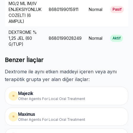
MG/2 ML IM/IV
2
ENJEKSIYONLUK
8680199015911
Normal
1
Pasif
COZELTI (6
AMPUL)
DEXTROME %
1
1,25 JEL (60
8680199028249
Normal
Aktif
G/TUP)
Benzer İlaçlar
Dextrome ile aynı etken maddeyi içeren veya aynı
terapötik grupta yer alan diğer ilaçlar:
Majezik
≈
Other Agents For Local Oral Treatment
Maximus
≈
Other Agents For Local Oral Treatment