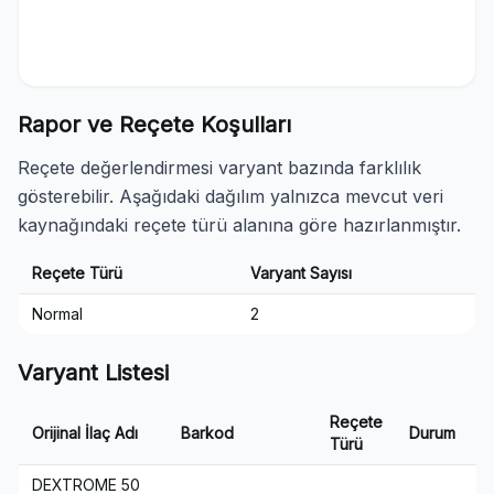
Rapor ve Reçete Koşulları
Reçete değerlendirmesi varyant bazında farklılık
gösterebilir. Aşağıdaki dağılım yalnızca mevcut veri
kaynağındaki reçete türü alanına göre hazırlanmıştır.
Reçete Türü
Varyant Sayısı
Normal
2
Varyant Listesi
Reçete
L
Orijinal İlaç Adı
Barkod
Durum
Türü
T
DEXTROME 50