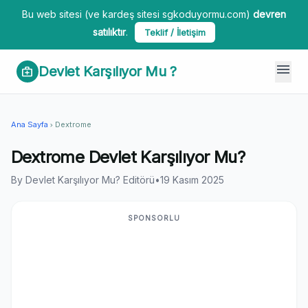
Bu web sitesi (ve kardeş sitesi sgkoduyormu.com)
devren
satılıktır
.
Teklif / İletişim
menu
Devlet Karşılıyor Mu ?
medical_services
Ana Sayfa
Dextrome
chevron_right
Dextrome Devlet Karşılıyor Mu?
By Devlet Karşılıyor Mu? Editörü
•
19 Kasım 2025
SPONSORLU