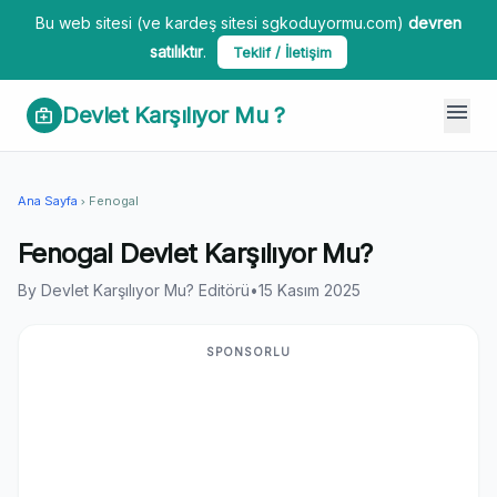
Bu web sitesi (ve kardeş sitesi sgkoduyormu.com)
devren
satılıktır
.
Teklif / İletişim
menu
Devlet Karşılıyor Mu ?
medical_services
Ana Sayfa
Fenogal
chevron_right
Fenogal Devlet Karşılıyor Mu?
By Devlet Karşılıyor Mu? Editörü
•
15 Kasım 2025
SPONSORLU