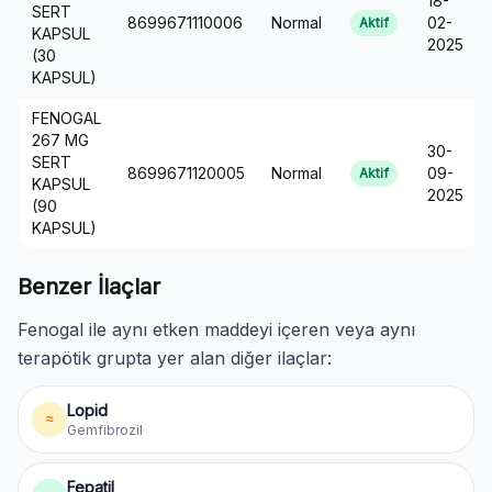
18-
SERT
8699671110006
Normal
02-
Aktif
KAPSUL
2025
(30
KAPSUL)
FENOGAL
267 MG
30-
SERT
8699671120005
Normal
09-
Aktif
KAPSUL
2025
(90
KAPSUL)
Benzer İlaçlar
Fenogal ile aynı etken maddeyi içeren veya aynı
terapötik grupta yer alan diğer ilaçlar:
Lopid
≈
Gemfibrozil
Fepatil