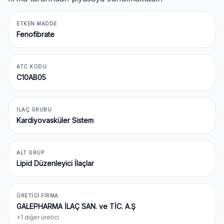
ETKEN MADDE
Fenofibrate
ATC KODU
C10AB05
İLAÇ GRUBU
Kardiyovasküler Sistem
ALT GRUP
Lipid Düzenleyici İlaçlar
ÜRETICI FIRMA
GALEPHARMA İLAÇ SAN. ve TİC. A.Ş
+1 diğer üretici