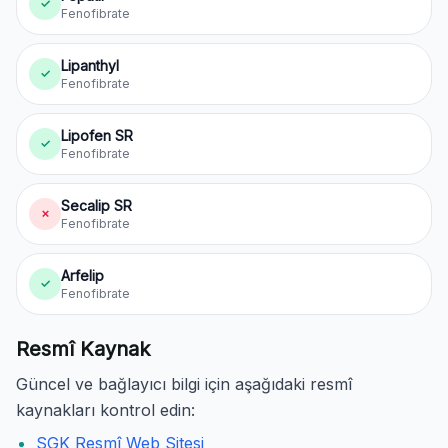
✓
Fenofibrate
Lipanthyl
✓
Fenofibrate
Lipofen SR
✓
Fenofibrate
Secalip SR
✗
Fenofibrate
Arfelip
✓
Fenofibrate
Resmî Kaynak
Güncel ve bağlayıcı bilgi için aşağıdaki resmî
kaynakları kontrol edin:
SGK Resmî Web Sitesi