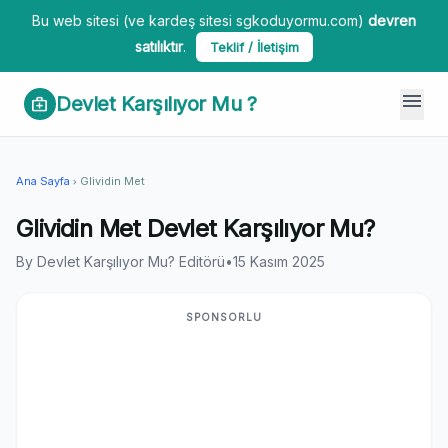
Bu web sitesi (ve kardeş sitesi sgkoduyormu.com)
devren
satılıktır
.
Teklif / İletişim
menu
Devlet Karşılıyor Mu ?
medical_services
Ana Sayfa
Glividin Met
chevron_right
Glividin Met Devlet Karşılıyor Mu?
By Devlet Karşılıyor Mu? Editörü
•
15 Kasım 2025
SPONSORLU