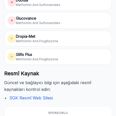
Duodia
✗
Metformin And Sulfonamides
Glucovance
✗
Metformin And Sulfonamides
Dropia-Met
≈
Metformin And Pioglitazone
Glifix Plus
≈
Metformin And Pioglitazone
Resmî Kaynak
Güncel ve bağlayıcı bilgi için aşağıdaki resmî
kaynakları kontrol edin:
SGK Resmî Web Sitesi
SPONSORLU