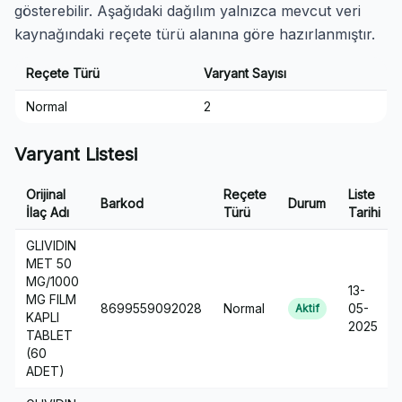
gösterebilir. Aşağıdaki dağılım yalnızca mevcut veri
kaynağındaki reçete türü alanına göre hazırlanmıştır.
Reçete Türü
Varyant Sayısı
Normal
2
Varyant Listesi
Orijinal
Reçete
Liste
Barkod
Durum
İlaç Adı
Türü
Tarihi
GLIVIDIN
MET 50
MG/1000
13-
MG FILM
8699559092028
Normal
05-
Aktif
KAPLI
2025
TABLET
(60
ADET)