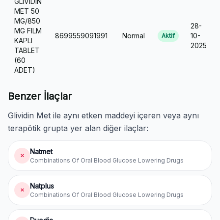
GLIVIDIN
MET 50
MG/850
28-
MG FILM
8699559091991
Normal
10-
Aktif
KAPLI
2025
TABLET
(60
ADET)
Benzer İlaçlar
Glividin Met ile aynı etken maddeyi içeren veya aynı
terapötik grupta yer alan diğer ilaçlar:
Natmet
✗
Combinations Of Oral Blood Glucose Lowering Drugs
Natplus
✗
Combinations Of Oral Blood Glucose Lowering Drugs