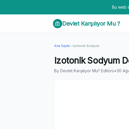
Bu web s
Devlet Karşılıyor Mu ?
medical_services
Ana Sayfa
Izotonik Sodyum
chevron_right
Izotonik Sodyum De
By Devlet Karşılıyor Mu? Editörü
•
30 Ağ