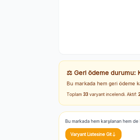
⚖️ Geri ödeme durumu:
Bu markada hem geri ödeme ka
Toplam
33
varyant incelendi. Aktif:
Bu markada hem karşılanan hem de ka
south
Varyant Listesine Git