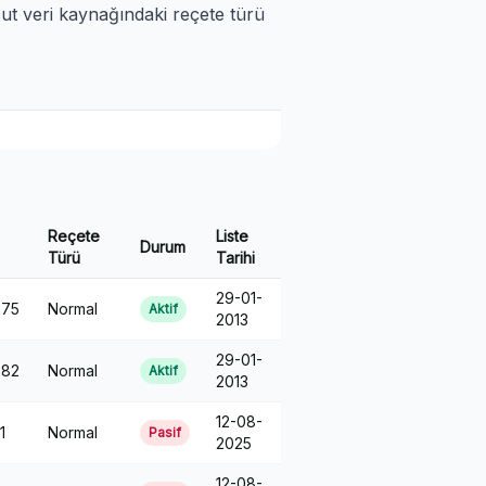
cut veri kaynağındaki reçete türü
Reçete
Liste
Durum
Türü
Tarihi
29-01-
375
Normal
Aktif
2013
29-01-
382
Normal
Aktif
2013
12-08-
1
Normal
Pasif
2025
12-08-