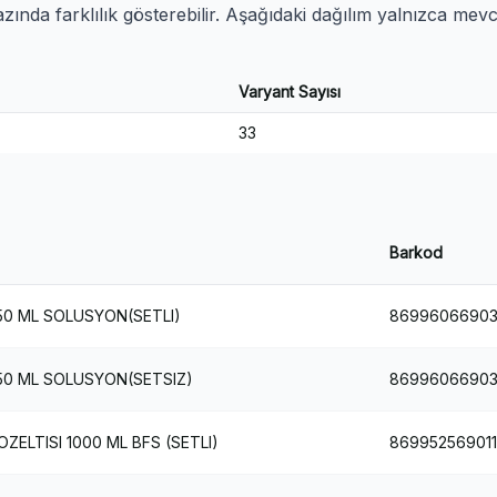
ında farklılık gösterebilir. Aşağıdaki dağılım yalnızca mev
Varyant Sayısı
33
Barkod
0 ML SOLUSYON(SETLI)
8699606690
50 ML SOLUSYON(SETSIZ)
8699606690
ELTISI 1000 ML BFS (SETLI)
869952569011