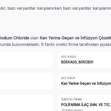
; bazı varyantlar karşılanırken bazı varyantlar karşılanm
Sodium Chloride
olan
Kan Yerine Geçen ve İnfüzyon Çözelti
nda bulunmaktadır. 6 farklı üretici firma tarafından piyas
ATC KODU
B05XA03, B05CB01
ALT GRUP
Kan Yerine Geçen ve İnfüzyon 
ÜRETICI FIRMA
POLİFARMA İLAÇ SAN. VE TİC. 
+5 diğer üretici