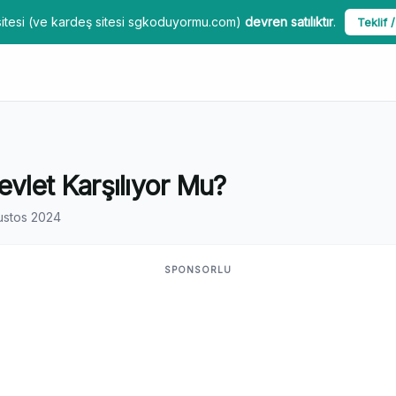
itesi (ve kardeş sitesi sgkoduyormu.com)
devren satılıktır
.
Teklif /
vlet Karşılıyor Mu?
ustos 2024
SPONSORLU