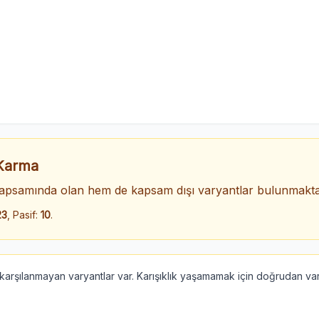
 Karma
psamında olan hem de kapsam dışı varyantlar bulunmakta
23
, Pasif:
10
.
rşılanmayan varyantlar var. Karışıklık yaşamamak için doğrudan vary