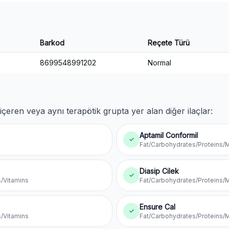
Barkod
Reçete Türü
8699548991202
Normal
içeren veya aynı terapötik grupta yer alan diğer ilaçlar:
Aptamil Conformil
✓
Fat/Carbohydrates/Proteins/M
Diasip Cilek
✓
s/Vitamins
Fat/Carbohydrates/Proteins/M
Ensure Cal
✓
s/Vitamins
Fat/Carbohydrates/Proteins/M