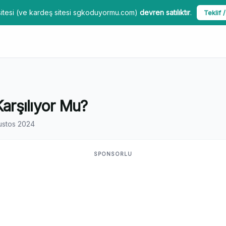
itesi (ve kardeş sitesi sgkoduyormu.com)
devren satılıktır
.
Teklif /
Karşılıyor Mu?
ustos 2024
SPONSORLU