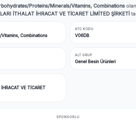
rbohydrates/Proteins/Minerals/Vitamins, Combinations
ola
RI İTHALAT İHRACAT VE TİCARET LİMİTED ŞİRKETİ
ta
ATC KODU
/Vitamins, Combinations
V06DB
ALT GRUP
Genel Besin Ürünleri
 İHRACAT VE TİCARET
SPONSORLU