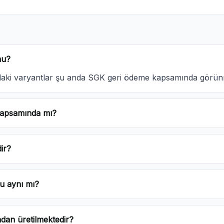
mu?
ındaki varyantlar şu anda SGK geri ödeme kapsamında görü
kapsamında mı?
ir?
u aynı mı?
ndan üretilmektedir?