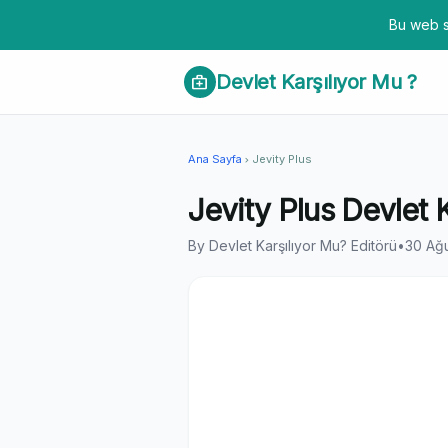
Bu web s
Devlet Karşılıyor Mu ?
medical_services
Ana Sayfa
Jevity Plus
chevron_right
Jevity Plus Devlet 
By Devlet Karşılıyor Mu? Editörü
•
30 Ağ