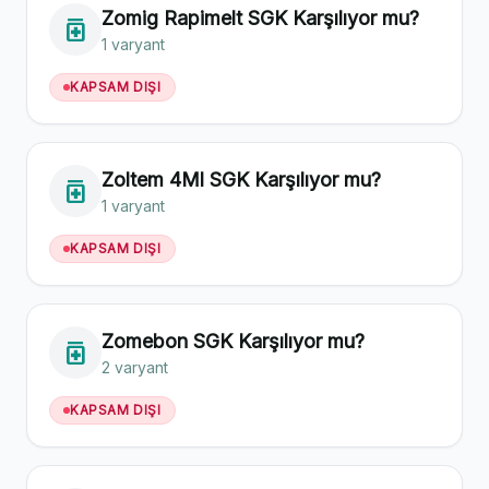
Zomig Rapimelt SGK Karşılıyor mu?
medication
1 varyant
KAPSAM DIŞI
Zoltem 4Ml SGK Karşılıyor mu?
medication
1 varyant
KAPSAM DIŞI
Zomebon SGK Karşılıyor mu?
medication
2 varyant
KAPSAM DIŞI