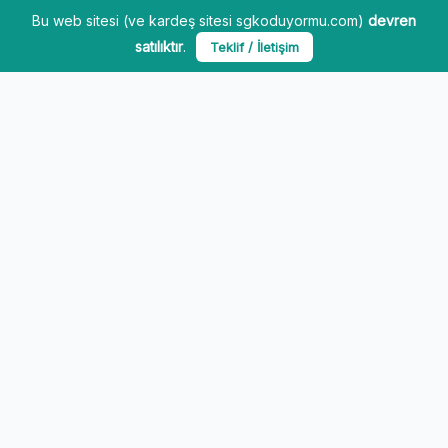
Bu web sitesi (ve kardeş sitesi sgkoduyormu.com)
devren
satılıktır
.
Teklif / İletişim