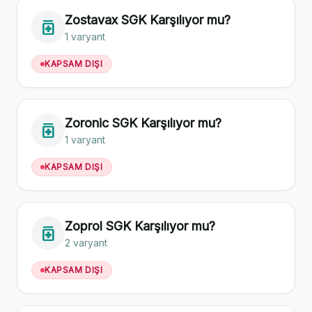
Zostavax SGK Karşılıyor mu?
medication
1 varyant
KAPSAM DIŞI
Zoronic SGK Karşılıyor mu?
medication
1 varyant
KAPSAM DIŞI
Zoprol SGK Karşılıyor mu?
medication
2 varyant
KAPSAM DIŞI