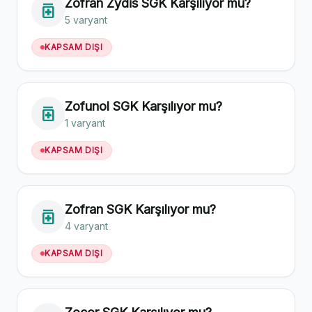
Zofran Zydis SGK Karşılıyor mu?
medication
5 varyant
KAPSAM DIŞI
Zofunol SGK Karşılıyor mu?
medication
1 varyant
KAPSAM DIŞI
Zofran SGK Karşılıyor mu?
medication
4 varyant
KAPSAM DIŞI