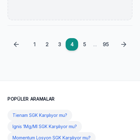
arrow_back
arrow_forward
1
2
3
4
5
...
95
POPÜLER ARAMALAR
Tienam SGK Karşılıyor mu?
Ignis 1Mg/Ml SGK Karşılıyor mu?
Momentum Losyon SGK Karşılıyor mu?