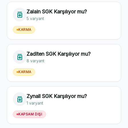
Zalain SGK Karşılıyor mu?
medication
5 varyant
KARMA
Zaditen SGK Karşılıyor mu?
medication
8 varyant
KARMA
Zynall SGK Karşılıyor mu?
medication
1 varyant
KAPSAM DIŞI