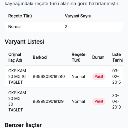
kaynağındaki reçete türü alanına göre hazırlanmıştır.
Reçete Türü
Varyant Sayısı
Normal
2
Varyant Listesi
Orijinal
Reçete
Liste
Barkod
Durum
İlaç Adı
Türü
Tarihi
OKSIKAM
03-
20 MG 10
8699809018280
Normal
02-
Pasif
TABLET
2015
OKSIKAM
30-
20 MG
8699809018129
Normal
04-
Pasif
30
2013
TABLET
Benzer İlaçlar