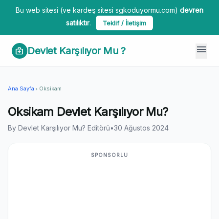
Bu web sitesi (ve kardeş sitesi sgkoduyormu.com)
devren
satılıktır
.
Teklif / İletişim
menu
Devlet Karşılıyor Mu ?
medical_services
Ana Sayfa
Oksikam
chevron_right
Oksikam Devlet Karşılıyor Mu?
By Devlet Karşılıyor Mu? Editörü
•
30 Ağustos 2024
SPONSORLU