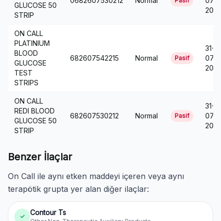
0682607530212
Normal
07-
Pasif
GLUCOSE 50
2018
STRIP
ON CALL
PLATINIUM
31-
BLOOD
682607542215
Normal
07-
Pasif
GLUCOSE
2018
TEST
STRIPS
ON CALL
31-
REDI BLOOD
682607530212
Normal
07-
Pasif
GLUCOSE 50
2018
STRIP
Benzer İlaçlar
On Call ile aynı etken maddeyi içeren veya aynı
terapötik grupta yer alan diğer ilaçlar:
Contour Ts
✓