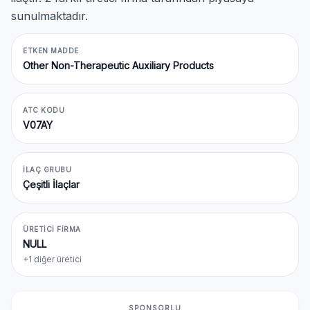
sunulmaktadır.
ETKEN MADDE
Other Non-Therapeutic Auxiliary Products
ATC KODU
V07AY
İLAÇ GRUBU
Çeşitli İlaçlar
ÜRETICI FIRMA
NULL
+1 diğer üretici
SPONSORLU