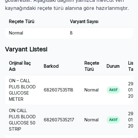
gösterebilir. Aşağıdaki dağılım yalnızca mevcut veri
kaynağındaki reçete türü alanına göre hazırlanmıştır.
Reçete Türü
Varyant Sayısı
Normal
8
Varyant Listesi
Orijinal İlaç
Reçete
Liste
Barkod
Durum
Adı
Türü
Tarih
ON – CALL
29-
PLUS BLOOD
682607535118
Normal
01-
Aktif
GLUCOSE
2013
METER
ON CALL
29-
PLUS BLOOD
682607535217
Normal
01-
Aktif
GLUCOSE 50
2013
STRIP