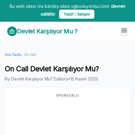
Bu web sitesi (ve kardeş sitesi sgkoduyormu.com)
devren
satılıktır
.
Teklif / İletişim
menu
Devlet Karşılıyor Mu ?
medical_services
Ana Sayfa
On Call
chevron_right
On Call Devlet Karşılıyor Mu?
By Devlet Karşılıyor Mu? Editörü
•
15 Kasım 2025
SPONSORLU