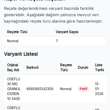
Reçete değerlendirmesi varyant bazında farklılık
gösterebilir. Aşağıdaki dağılım yalnızca mevcut veri
kaynağındaki reçete türü alanına göre hazırlanmıştır.
Reçete Türü
Varyant Sayısı
Normal
7
Varyant Listesi
Orijinal
Reçete
Liste
Barkod
Durum
İlaç Adı
Türü
Tarihi
OSEFLU
30 MG
13-
GRANUL
8680881242359
Normal
01-
Pasif
ICEREN
2026
10 SASE
OSEFLU