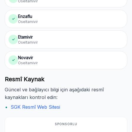
Oseltamivir
Enzaflu
✓
Oseltamivir
Etamivir
✓
Oseltamivir
Novavir
✓
Oseltamivir
Resmî Kaynak
Güncel ve bağlayıcı bilgi için aşağıdaki resmî
kaynakları kontrol edin:
SGK Resmî Web Sitesi
SPONSORLU