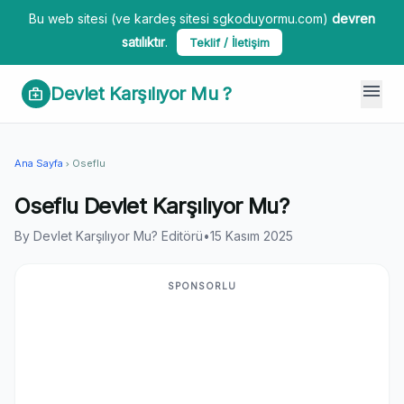
Bu web sitesi (ve kardeş sitesi sgkoduyormu.com)
devren
satılıktır
.
Teklif / İletişim
menu
Devlet Karşılıyor Mu ?
medical_services
Ana Sayfa
Oseflu
chevron_right
Oseflu Devlet Karşılıyor Mu?
By Devlet Karşılıyor Mu? Editörü
•
15 Kasım 2025
SPONSORLU