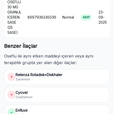
OSEFLU
30 MG
GRANUL
23-
ICEREN
8697936245036
Normal
09-
Aktif
SASE
2025
(25
SASE)
Benzer İlaçlar
Oseflu ile aynı etken maddeyi içeren veya aynı
terapötik grupta yer alan diğer ilaçlar:
Relenza Rotadisk+Diskhaler
✗
Zanamivir
Cyovel
✗
Oseltamivir
Enfluvir
✓