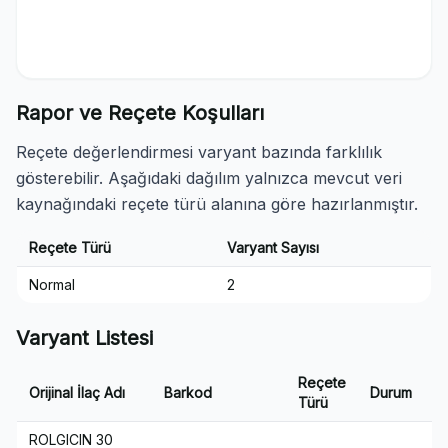
Rapor ve Reçete Koşulları
Reçete değerlendirmesi varyant bazında farklılık
gösterebilir. Aşağıdaki dağılım yalnızca mevcut veri
kaynağındaki reçete türü alanına göre hazırlanmıştır.
Reçete Türü
Varyant Sayısı
Normal
2
Varyant Listesi
Reçete
L
Orijinal İlaç Adı
Barkod
Durum
Türü
T
ROLGICIN 30