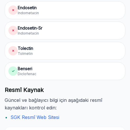
Endosetin
✗
Indometacin
Endosetin-Sr
✗
Indometacin
Tolectin
✗
Tolmetin
Benseri
✓
Diclofenac
Resmî Kaynak
Güncel ve bağlayıcı bilgi için aşağıdaki resmî
kaynakları kontrol edin:
SGK Resmî Web Sitesi