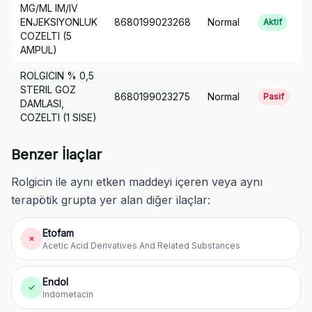
MG/ML IM/IV
2
ENJEKSIYONLUK
8680199023268
Normal
0
Aktif
COZELTI (5
AMPUL)
ROLGICIN % 0,5
1
STERIL GOZ
8680199023275
Normal
0
Pasif
DAMLASI,
COZELTI (1 SISE)
Benzer İlaçlar
Rolgicin ile aynı etken maddeyi içeren veya aynı
terapötik grupta yer alan diğer ilaçlar:
Etofam
✗
Acetic Acid Derivatives And Related Substances
Endol
✓
Indometacin