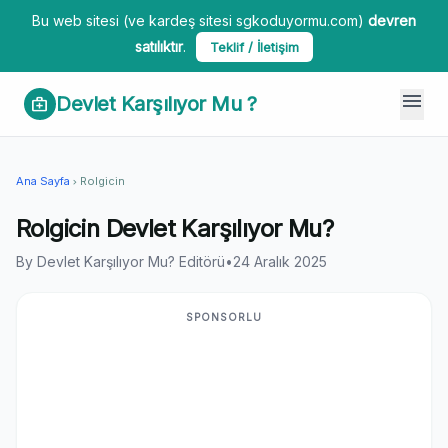
Bu web sitesi (ve kardeş sitesi sgkoduyormu.com)
devren
satılıktır
.
Teklif / İletişim
menu
Devlet Karşılıyor Mu ?
medical_services
Ana Sayfa
Rolgicin
chevron_right
Rolgicin Devlet Karşılıyor Mu?
By Devlet Karşılıyor Mu? Editörü
•
24 Aralık 2025
SPONSORLU