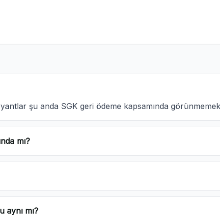
aryantlar şu anda SGK geri ödeme kapsamında görünmemekt
ında mı?
u aynı mı?