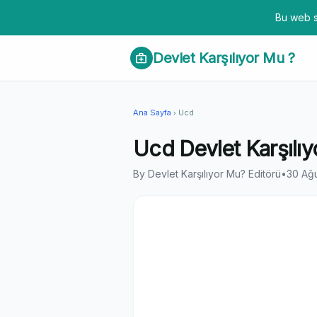
Bu web s
Devlet Karşılıyor Mu ?
medical_services
Ana Sayfa
Ucd
chevron_right
Ucd Devlet Karşılı
By Devlet Karşılıyor Mu? Editörü
•
30 Ağ