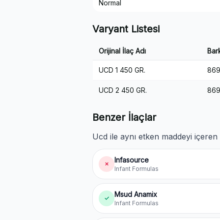
Normal
Varyant Listesi
Orijinal İlaç Adı
Bar
UCD 1 450 GR.
869
UCD 2 450 GR.
869
Benzer İlaçlar
Ucd ile aynı etken maddeyi içeren v
Infasource
✗
Infant Formulas
Msud Anamix
✓
Infant Formulas