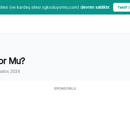
itesi (ve kardeş sitesi sgkoduyormu.com)
devren satılıktır
.
Teklif /
yor Mu?
ustos 2024
SPONSORLU