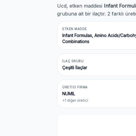
Ucd, etken maddesi
Infant Formul
grubuna ait bir ilaçtır. 2 farklı ür
ETKEN MADDE
Infant Formulas, Amino Acids/Carboh
Combinations
İLAÇ GRUBU
Çeşitli İlaçlar
ÜRETICI FIRMA
NUMIL
+1 diğer üretici