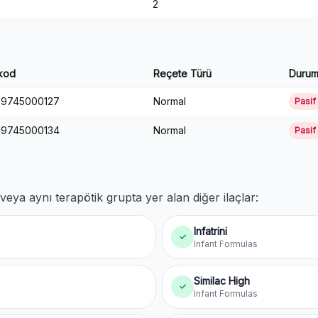
2
kod
Reçete Türü
Duru
9745000127
Normal
Pasif
9745000134
Normal
Pasif
eya aynı terapötik grupta yer alan diğer ilaçlar:
Infatrini
✓
Infant Formulas
Similac High
✓
Infant Formulas