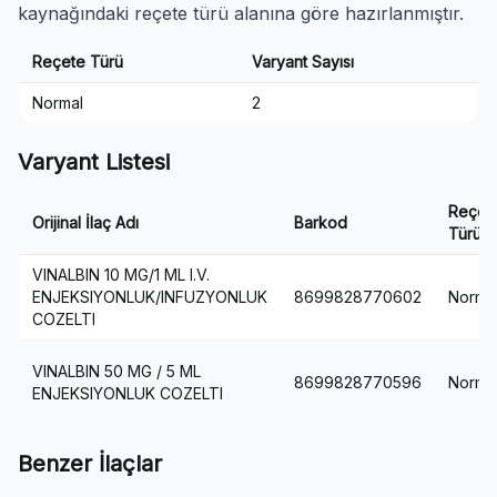
kaynağındaki reçete türü alanına göre hazırlanmıştır.
Reçete Türü
Varyant Sayısı
Normal
2
Varyant Listesi
Reçet
Orijinal İlaç Adı
Barkod
Türü
VINALBIN 10 MG/1 ML I.V.
ENJEKSIYONLUK/INFUZYONLUK
8699828770602
Norma
COZELTI
VINALBIN 50 MG / 5 ML
8699828770596
Norma
ENJEKSIYONLUK COZELTI
Benzer İlaçlar