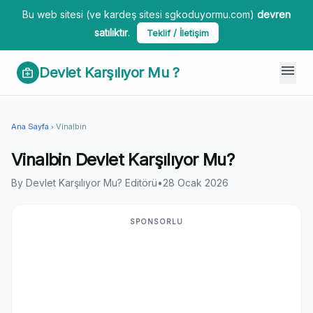
Bu web sitesi (ve kardeş sitesi sgkoduyormu.com)
devren
satılıktır
.
Teklif / İletişim
menu
Devlet Karşılıyor Mu ?
medical_services
Ana Sayfa
Vinalbin
chevron_right
Vinalbin Devlet Karşılıyor Mu?
By Devlet Karşılıyor Mu? Editörü
•
28 Ocak 2026
SPONSORLU