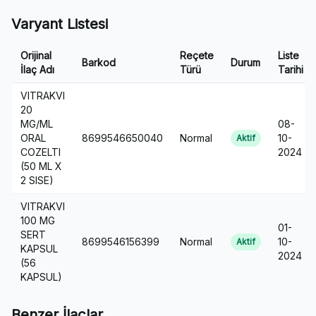
Varyant Listesi
Orijinal
Reçete
Liste
Barkod
Durum
İlaç Adı
Türü
Tarihi
VITRAKVI
20
MG/ML
08-
ORAL
8699546650040
Normal
10-
Aktif
COZELTI
2024
(50 ML X
2 SISE)
VITRAKVI
100 MG
01-
SERT
8699546156399
Normal
10-
Aktif
KAPSUL
2024
(56
KAPSUL)
Benzer İlaçlar