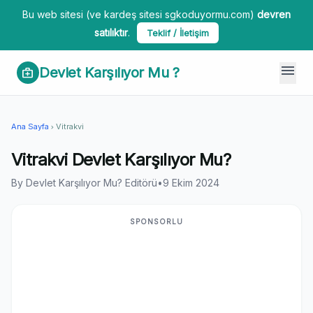
Bu web sitesi (ve kardeş sitesi sgkoduyormu.com)
devren
satılıktır
.
Teklif / İletişim
menu
Devlet Karşılıyor Mu ?
medical_services
Ana Sayfa
Vitrakvi
chevron_right
Vitrakvi Devlet Karşılıyor Mu?
By Devlet Karşılıyor Mu? Editörü
•
9 Ekim 2024
SPONSORLU