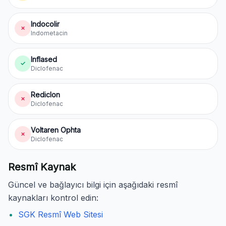
Indocolir
✗
Indometacin
Inflased
✓
Diclofenac
Rediclon
✗
Diclofenac
Voltaren Ophta
✗
Diclofenac
Resmî Kaynak
Güncel ve bağlayıcı bilgi için aşağıdaki resmî
kaynakları kontrol edin:
SGK Resmî Web Sitesi