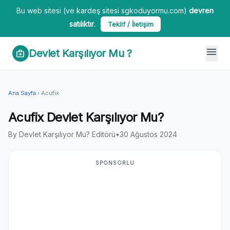
Bu web sitesi (ve kardeş sitesi sgkoduyormu.com)
devren
satılıktır
.
Teklif / İletişim
menu
Devlet Karşılıyor Mu ?
medical_services
Ana Sayfa
Acufix
chevron_right
Acufix Devlet Karşılıyor Mu?
By Devlet Karşılıyor Mu? Editörü
•
30 Ağustos 2024
SPONSORLU