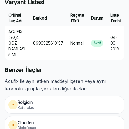
Varyant Listesi
Orijinal
Reçete
Liste
Barkod
Durum
İlaç Adı
Türü
Tarihi
ACUFIX
%0,4
04-
GOZ
8699525610157
Normal
09-
Aktif
DAMLASI
2018
5 ML
Benzer İlaçlar
Acufix ile aynı etken maddeyi içeren veya aynı
terapötik grupta yer alan diğer ilaçlar:
Rolgicin
≈
Ketorolac
Clodifen
≈
Diclofenac