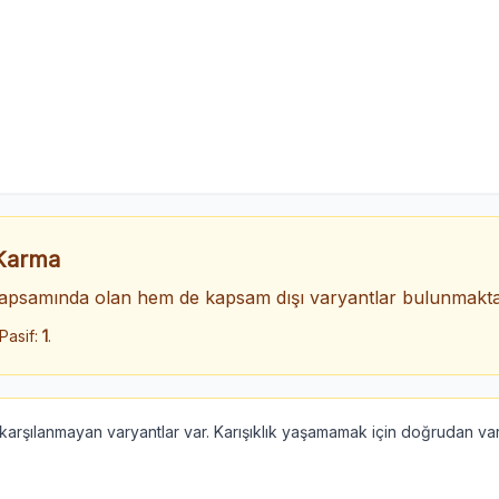
 Karma
psamında olan hem de kapsam dışı varyantlar bulunmakta
 Pasif:
1
.
rşılanmayan varyantlar var. Karışıklık yaşamamak için doğrudan vary