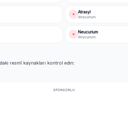
Atrasyl
✗
Atracurium
Neucurium
✗
Atracurium
ıdaki resmî kaynakları kontrol edin:
SPONSORLU