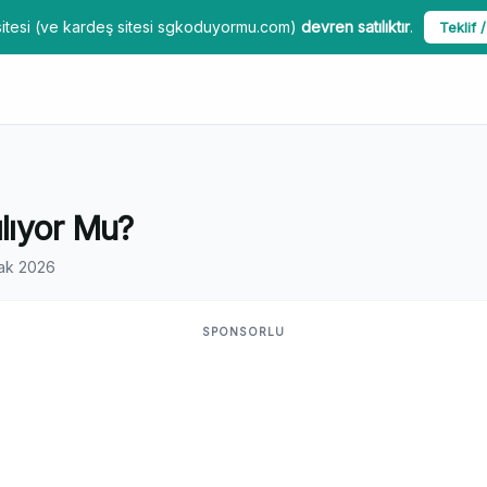
itesi (ve kardeş sitesi sgkoduyormu.com)
devren satılıktır
.
Teklif /
ılıyor Mu?
ak 2026
SPONSORLU