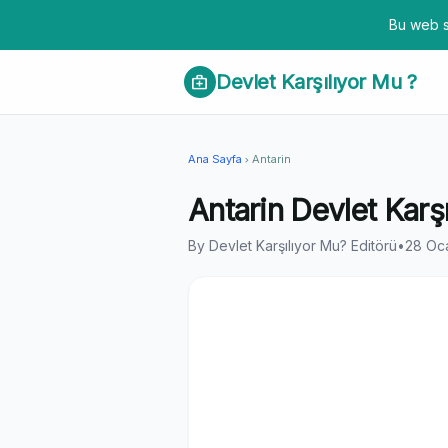
Bu web s
Devlet Karşılıyor Mu ?
medical_services
Ana Sayfa
Antarin
chevron_right
Antarin Devlet Karş
By Devlet Karşılıyor Mu? Editörü
•
28 Oc