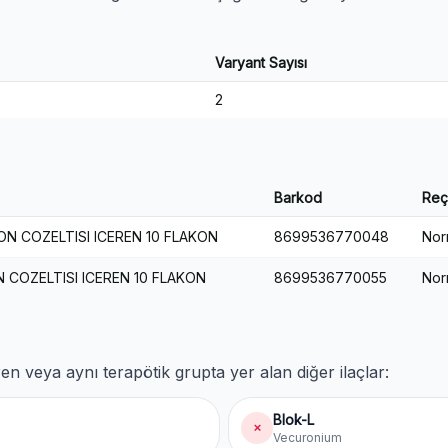
Varyant Sayısı
2
Barkod
Reç
YON COZELTISI ICEREN 10 FLAKON
8699536770048
Nor
N COZELTISI ICEREN 10 FLAKON
8699536770055
Nor
en veya aynı terapötik grupta yer alan diğer ilaçlar:
Blok-L
✗
Vecuronium