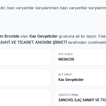
; bazı varyantlar karşılanırken bazı varyantlar karşılanm
m Bromide
olan
Kas Gevşeticiler
grubuna ait bir ilaçtır. F
NAYİ VE TİCARET ANONİM ŞİRKETİ
tarafından üretilmekte
ATC KODU
M03AC09
ALT GRUP
Kas Gevşeticiler
ÜRETICI FIRMA
SANOVEL İLAÇ SANAYİ VE Tİ