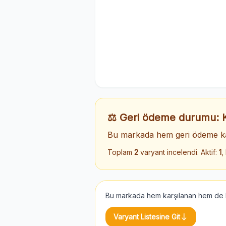
⚖️ Geri ödeme durumu:
Bu markada hem geri ödeme ka
Toplam
2
varyant incelendi. Aktif:
1
,
Bu markada hem karşılanan hem de ka
south
Varyant Listesine Git