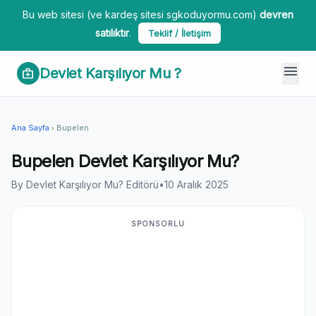
Bu web sitesi (ve kardeş sitesi sgkoduyormu.com)
devren
satılıktır
.
Teklif / İletişim
menu
Devlet Karşılıyor Mu ?
medical_services
Ana Sayfa
Bupelen
chevron_right
Bupelen Devlet Karşılıyor Mu?
By Devlet Karşılıyor Mu? Editörü
•
10 Aralık 2025
SPONSORLU