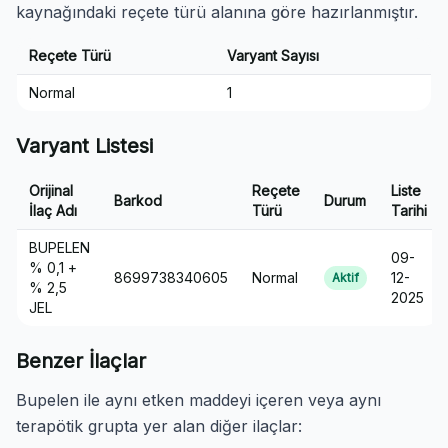
kaynağındaki reçete türü alanına göre hazırlanmıştır.
Reçete Türü
Varyant Sayısı
Normal
1
Varyant Listesi
Orijinal
Reçete
Liste
Barkod
Durum
İlaç Adı
Türü
Tarihi
BUPELEN
09-
% 0,1 +
8699738340605
Normal
12-
Aktif
% 2,5
2025
JEL
Benzer İlaçlar
Bupelen ile aynı etken maddeyi içeren veya aynı
terapötik grupta yer alan diğer ilaçlar: